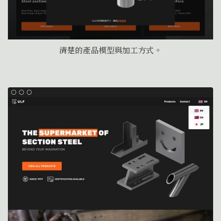
清楚的產品模型與加工方式。