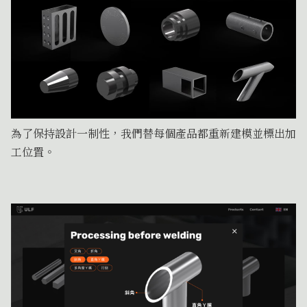
為了保持設計一制性，我們替每個產品都重新建模並標出加
工位置。